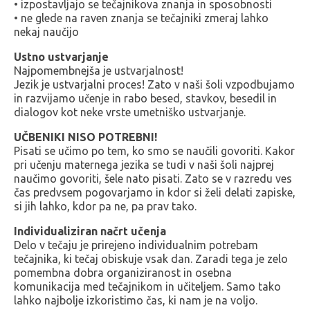
• izpostavljajo se tečajnikova znanja in sposobnosti
• ne glede na raven znanja se tečajniki zmeraj lahko
nekaj naučijo
Ustno ustvarjanje
Najpomembnejša je ustvarjalnost!
Jezik je ustvarjalni proces! Zato v naši šoli vzpodbujamo
in razvijamo učenje in rabo besed, stavkov, besedil in
dialogov kot neke vrste umetniško ustvarjanje.
UČBENIKI NISO POTREBNI!
Pisati se učimo po tem, ko smo se naučili govoriti. Kakor
pri učenju maternega jezika se tudi v naši šoli najprej
naučimo govoriti, šele nato pisati. Zato se v razredu ves
čas predvsem pogovarjamo in kdor si želi delati zapiske,
si jih lahko, kdor pa ne, pa prav tako.
Individualiziran načrt učenja
Delo v tečaju je prirejeno individualnim potrebam
tečajnika, ki tečaj obiskuje vsak dan. Zaradi tega je zelo
pomembna dobra organiziranost in osebna
komunikacija med tečajnikom in učiteljem. Samo tako
lahko najbolje izkoristimo čas, ki nam je na voljo.